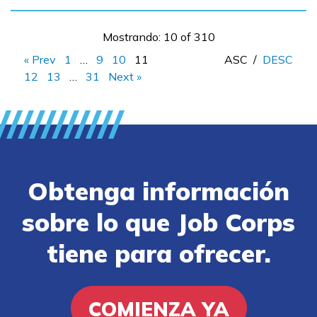
Mostrando: 10 of 310
« Prev
1
…
9
10
11
ASC
/
DESC
12
13
…
31
Next »
Obtenga información
sobre lo que Job Corps
tiene para ofrecer.
COMIENZA YA