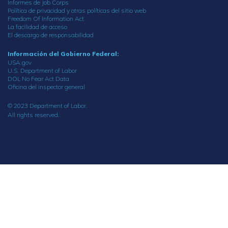
Informes de Job Corps
Política de privacidad y otras políticas del sitio web
Freedom Of Information Act
La facilidad de acceso
El descargo de responsabilidad
Información del Gobierno Federal:
USA.gov
U.S. Department of Labor
DOL No Fear Act Data
Oficina del inspector general
© 2023 Department of Labor.
All rights reserved.