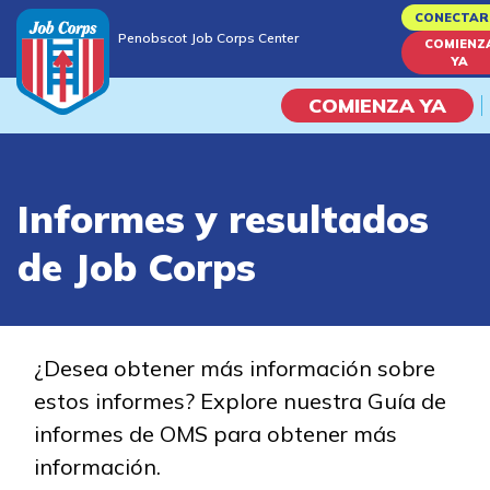
Skip
CONECTAR
Penobscot Job Corps Center
to
COMIENZ
Penobscot Job Corps Center
YA
main
content
COMIENZA YA
Programas
Informes y resultados
Vida En El Campus Universita
de Job Corps
Habilidades académicas
Viaje de la carrera
¿Desea obtener más información sobre
estos informes? Explore nuestra Guía de
Estudiar
informes de OMS para obtener más
información.
Programas de Entrenamient