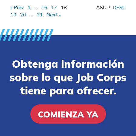
« Prev
1
…
16
17
18
ASC
/
DESC
19
20
…
31
Next »
Obtenga información
sobre lo que Job Corps
tiene para ofrecer.
COMIENZA YA