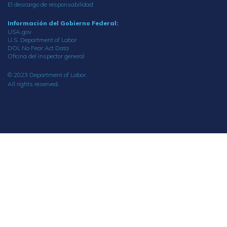
El descargo de responsabilidad
Información del Gobierno Federal:
USA.gov
U.S. Department of Labor
DOL No Fear Act Data
Oficina del inspector general
© 2023 Department of Labor.
All rights reserved.