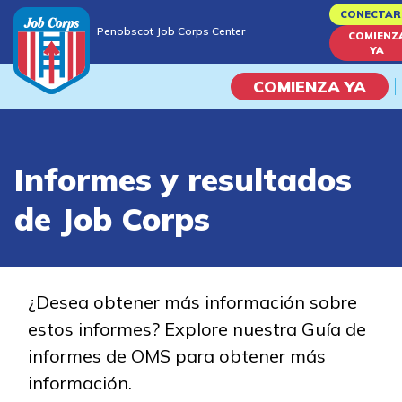
Skip
CONECTAR
Penobscot Job Corps Center
to
COMIENZ
Penobscot Job Corps Center
YA
main
content
COMIENZA YA
Programas
Informes y resultados
Vida En El Campus Universita
de Job Corps
Habilidades académicas
Viaje de la carrera
¿Desea obtener más información sobre
estos informes? Explore nuestra Guía de
Estudiar
informes de OMS para obtener más
información.
Programas de Entrenamient