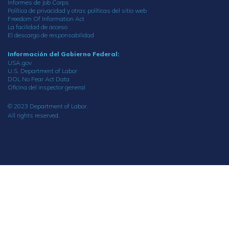
Informes de Job Corps
Política de privacidad y otras políticas del sitio web
Freedom Of Information Act
La facilidad de acceso
El descargo de responsabilidad
Información del Gobierno Federal:
USA.gov
U.S. Department of Labor
DOL No Fear Act Data
Oficina del inspector general
© 2023 Department of Labor.
All rights reserved.