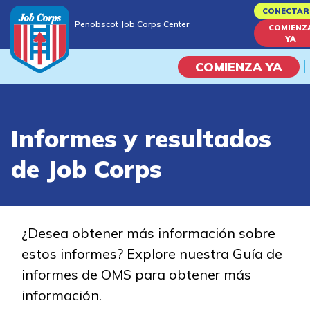
Skip
CONECTAR
Penobscot Job Corps Center
to
COMIENZ
Penobscot Job Corps Center
YA
main
content
COMIENZA YA
Programas
Informes y resultados
Vida En El Campus Universita
de Job Corps
Habilidades académicas
Viaje de la carrera
¿Desea obtener más información sobre
estos informes? Explore nuestra Guía de
Estudiar
informes de OMS para obtener más
información.
Programas de Entrenamient