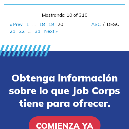
Mostrando: 10 of 310
« Prev
1
…
18
19
20
ASC
/
DESC
21
22
…
31
Next »
Obtenga información
sobre lo que Job Corps
tiene para ofrecer.
COMIENZA YA